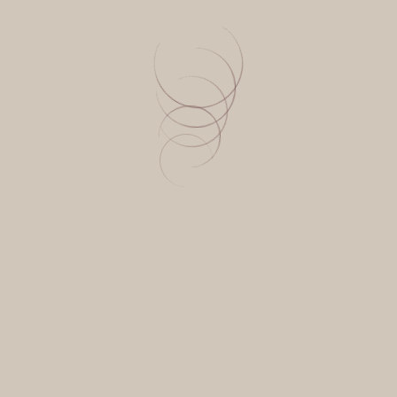
Βαμβακόπιτα
Η βαμβακόπιτα προκύπτει από τη
διαδικασία έκθλιψης του
βαμβακόσπορου. Είναι ένα προϊόν
υψηλής θρεπτικής αξίας λόγω
συνδυασμού πρωτεϊνών και λιπαρών
που περιέχει.
περισσότερα